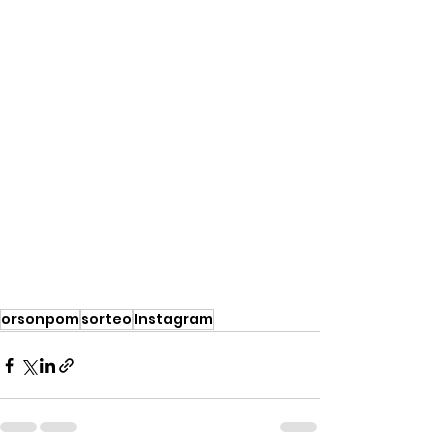
orsonpom
sorteo
Instagram