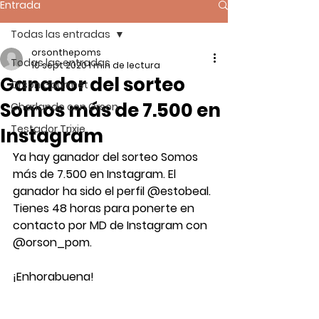
Entrada
Todas las entradas
orsonthepoms
Todas las entradas
10 sept 2020
1 min de lectura
Ganador del sorteo
Orson Gourmet
Somos más de 7.500 en
Charlando con Orson
Testador Trixie
Instagram
Ya hay ganador del sorteo Somos 
más de 7.500 en Instagram. El 
ganador ha sido el perfil 
@estobeal.
Tienes 48 horas para ponerte en 
contacto por MD de Instagram con 
@orson_pom. 
¡Enhorabuena!