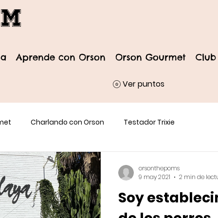
om
da
Aprende con Orson
Orson Gourmet
Club
Ver puntos
met
Charlando con Orson
Testador Trixie
orsonthepoms
9 may 2021
2 min de lect
Soy establec