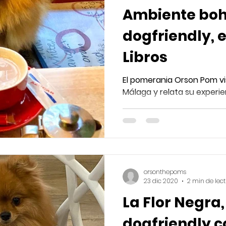
Ambiente boh
dogfriendly, 
Libros
El pomerania Orson Pom vi
Málaga y relata su experie
orsonthepoms
23 dic 2020
2 min de lec
La Flor Negra,
dogfriendly c