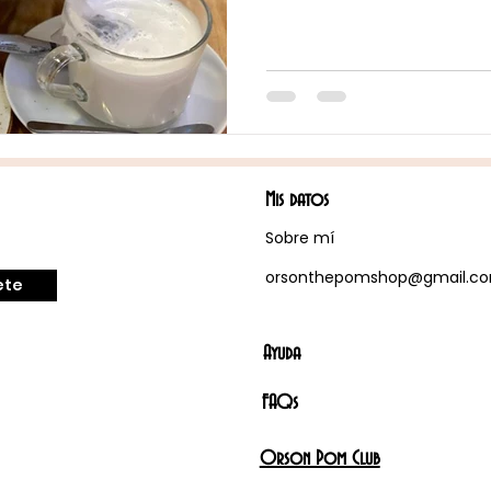
Mis datos
Sobre mí
orsonthepomshop@gmail.c
ete
Ayuda
FAQs
Orson Pom Club