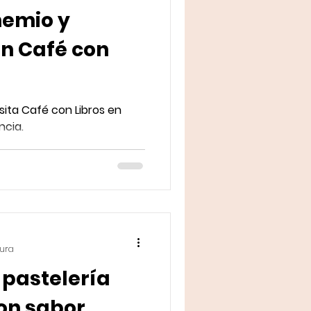
emio y
en Café con
sita Café con Libros en
ncia.
tura
 pastelería
on sabor