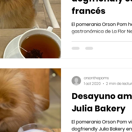
francés
El pomerania Orson Pom ha
gastronómica de La Flor N
orsonthepoms
1 oct 2020
2 min de lectu
Desayuno am
Julia Bakery
El pomerania Orson Pom vis
dogfriendly Julia Bakery e