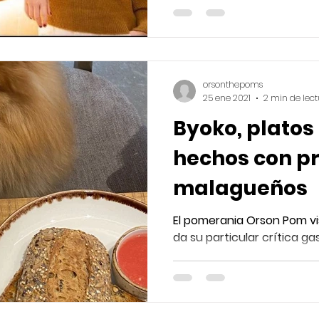
orsonthepoms
25 ene 2021
2 min de lec
Byoko, platos
hechos con p
malagueños
El pomerania Orson Pom vis
da su particular crítica g