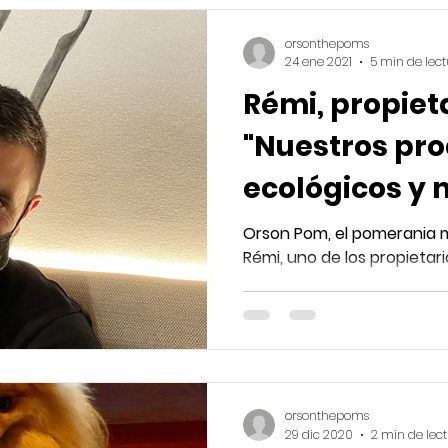
orsonthepoms
24 ene 2021
5 min de lec
Rémi, propiet
"Nuestros pr
ecológicos y
del campo lle
Orson Pom, el pomerania m
Rémi, uno de los propietar
orsonthepoms
29 dic 2020
2 min de lec