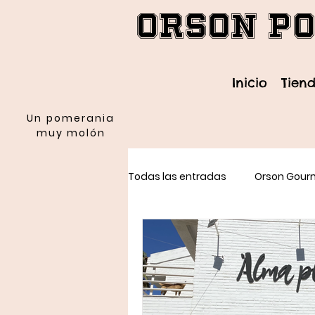
Orson P
Inicio
Tien
Un pomerania
muy molón
Todas las entradas
Orson Gour