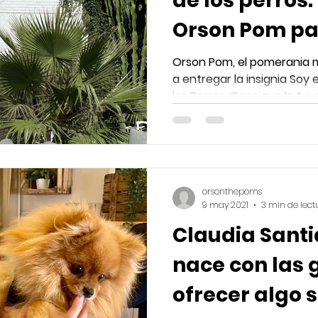
de los perros.
Orson Pom pa
dogfriendly 
Orson Pom, el pomerania
a entregar la insignia Soy
los Perros. Consigue la tuy
orsonthepoms
9 may 2021
3 min de lect
Claudia Santiago: "
nace con las 
ORSON - POM
ORSON - POM
ofrecer algo 