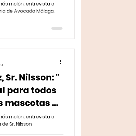
ás molón, entrevista a
aria de Avocado Málaga.
ra
 Sr. Nilsson: "
l para todos
as mascotas de
ás molón, entrevista a
de Sr. Nilsson