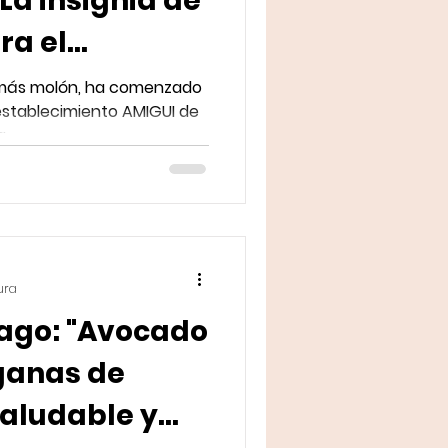
 La insignia de
ra el
en Málaga
 más molón, ha comenzado
 establecimiento AMIGUI de
a.
ura
Avocado
ganas de
saludable y