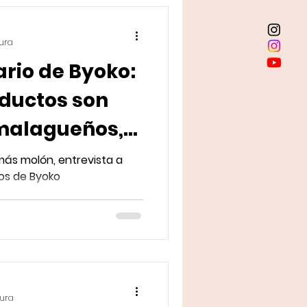
tura
ario de Byoko:
oductos son
 malagueños,
gan aquí"
ás molón, entrevista a
ios de Byoko
tura