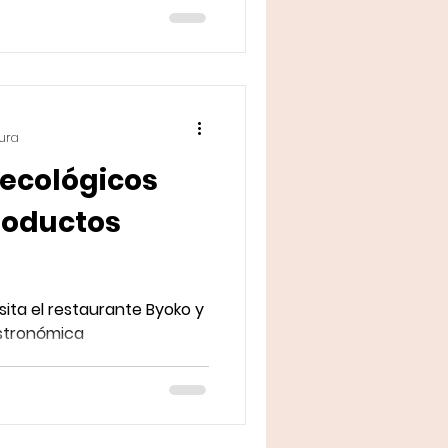
tura
 ecológicos
roductos
ita el restaurante Byoko y
astronómica