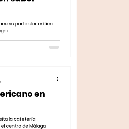
ce su particular crítica
egra
ra
ericano en
ita la cafetería
n el centro de Málaga