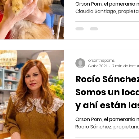
divertido"
Orson Pom, el pomerania m
Claudia Santiago, propiet
orsonthepoms
8 abr 2021
7 min de lectu
Rocío Sánchez,
Somos un loca
y ahí están l
cada familia"
Orson Pom, el pomerania m
Rocío Sánchez, propietaria 