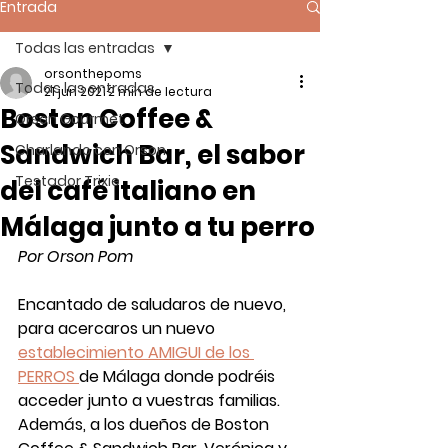
Entrada
Todas las entradas
orsonthepoms
Todas las entradas
21 jun 2021
2 min de lectura
Boston Coffee &
Orson Gourmet
Sandwich Bar, el sabor
Charlando con Orson
Testador Trixie
del café italiano en
Málaga junto a tu perro
Por Orson Pom
Encantado de saludaros de nuevo, 
para acercaros un nuevo 
establecimiento AMIGUI de los 
PERROS 
de 
Málaga
 donde podréis 
acceder junto a vuestras familias. 
Además, a los 
dueños
 de 
Boston 