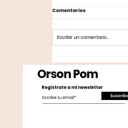
Comentarios
Escribir un comentario...
Bibo Tarifa, surfea por el
chiringuito más guau de
Orson Pom
Dani García
Regístrate a mi newsletter
Suscríb