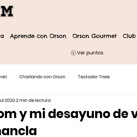
om
da
Aprende con Orson
Orson Gourmet
Club
Ver puntos
met
Charlando con Orson
Testador Trixie
jul 2020
2 min de lectura
om y mi desayuno de 
hancla