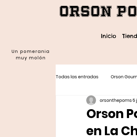
Orson P
Inicio
Tien
Un pomerania
muy molón
Todas las entradas
Orson Gour
orsonthepoms
5 
Orson P
en La C