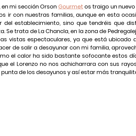
 en mi sección 
Orson 
Gourmet
 os traigo un nuevo
s ir con nuestras familias, aunque en esta ocasi
or del establecimiento, sino que tendréis que disf
a. Se trata de 
La Chancla
, en la zona de 
Pedregale
nas vistas espectaculares, ya que está ubicado a 
acer de salir a 
desayunar
 con mi familia, aprovec
mo el calor ha sido bastante sofocante estos día
ue el Lorenzo no nos achicharrara con sus rayos 
a punta de los desayunos y así estar más tranquilit
ORSON - POM
ORSON - POM