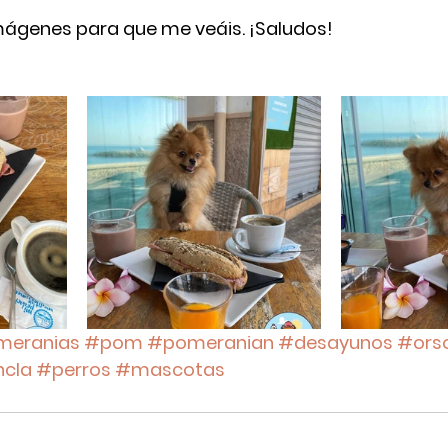
mágenes para que me veáis. ¡Saludos!
eranias
#pom
#pomeranian
#desayunos
#ors
cla
#perros
#mascotas