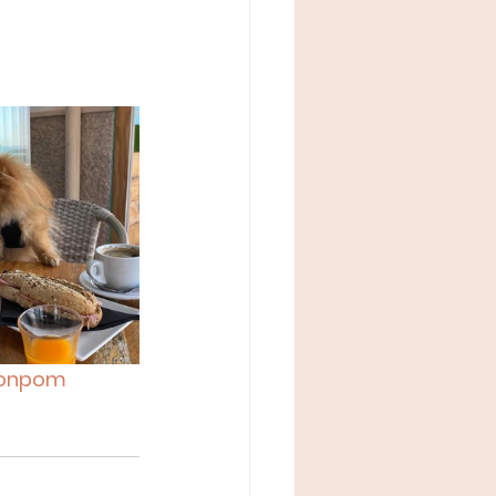
onpom