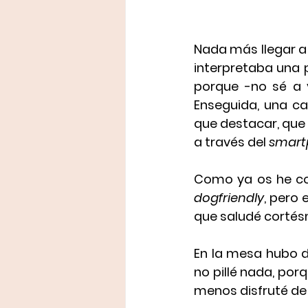
Nada más llegar a
interpretaba una p
porque -no sé a 
Enseguida, una c
que destacar, que 
a través del 
smart
Como ya os he co
dogfriendly
, pero 
que saludé cortésm
En la mesa hubo de
no pillé nada, po
menos disfruté de 