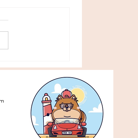
a Playa: desayunos y
trotapas dogfriendly
incón de la Victoria
om