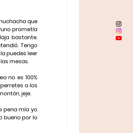
 muchacha que 
yuno prometía 
ja bastante. 
endió. Tengo 
 la puedes leer 
 las mesas. 
perros, osea no es 100% 
perretes a los 
ontón, jeje.
a pena mía yo 
 bueno por lo 