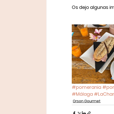
Os dejo algunas i
#pomerania
#pom
#Málaga
#LaChan
Orson Gourmet