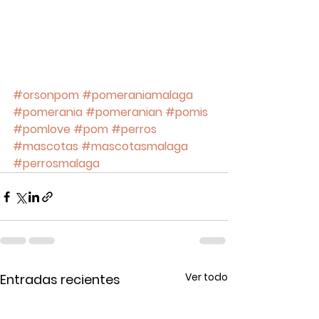
#orsonpom
#pomeraniamalaga
#pomerania
#pomeranian
#pomis
#pomlove
#pom
#perros
#mascotas
#mascotasmalaga
#perrosmalaga
Ver todo
Entradas recientes