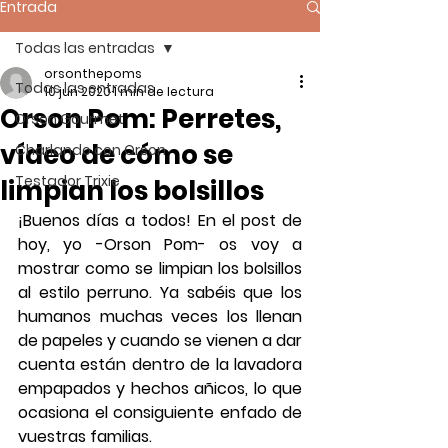
Entrada
Todas las entradas
orsonthepoms
Todas las entradas
10 jun 2020
1 min de lectura
Orson Pom: Perretes,
Orson Gourmet
vídeo de cómo se
Charlando con Orson
Testador Trixie
limpian los bolsillos
¡Buenos días a todos! En el post de 
hoy, yo -
Orson Pom
- os voy a 
mostrar como se limpian los 
bolsillos 
al estilo perruno
. Ya sabéis que los 
humanos 
muchas veces los llenan 
de papeles y cuando se vienen a dar 
cuenta están dentro de la lavadora 
empapados y hechos añicos, lo que 
ocasiona el consiguiente enfado de 
vuestras familias. 